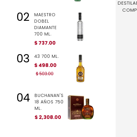
DESTILA
DA DE TEPA
GRAN ORENDAIN BLANCO
COMPA
02
O 750 ML.
750 ML.
MAESTRO
DOBEL
DIAMANTE
700 ML.
$ 737.00
03
43 700 ML.
$ 498.00
$ 503.00
04
BUCHANAN'S
18 AÑOS 750
ML.
$ 2,308.00