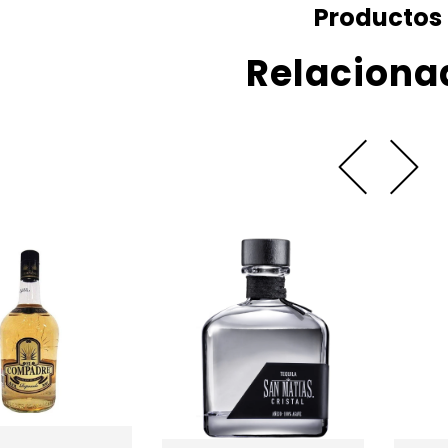
Productos
Relaciona
43 700 ML.
RO DOBEL DIAMANTE
700 ML.
$ 498.00
$ 503.00
$ 737.00