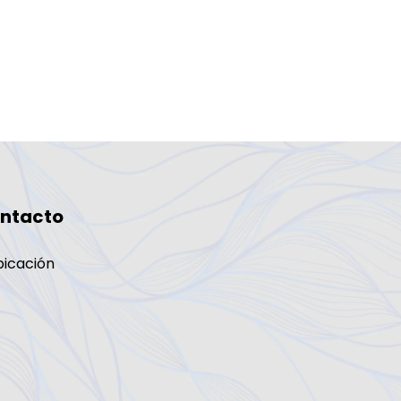
ntacto
bicación