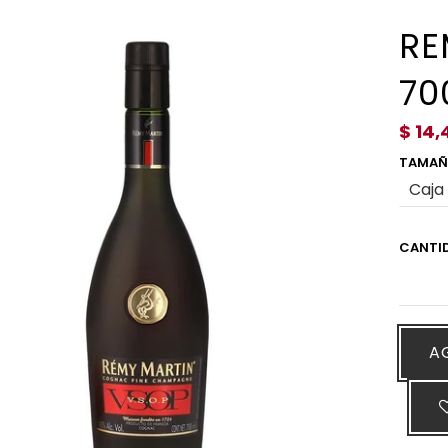
RE
70
$ 14,
TAMA
CANTI
A