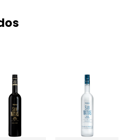
dos
BUCHANAN'S 18 AÑOS 750 ML.
$ 2,308.00